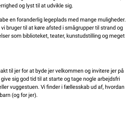
righed og lyst til at udvikle sig.
t skabe en foranderlig legeplads med mange muligheder.
m vi bruger til at køre afsted i smågrupper til strand og
velser som biblioteket, teater, kunstudstilling og meget
kt til jer for at byde jer velkommen og invitere jer på
 give sig god tid til at starte og tage nogle arbejdsfri
eller vuggestuen. Vi finder i fællesskab ud af, hvordan
arn (og for jer).