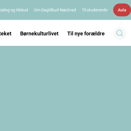
aling og tilskud
Om Dagtilbud Næstved
Til studerende
Aula
teket
Børnekulturlivet
Til nye forældre