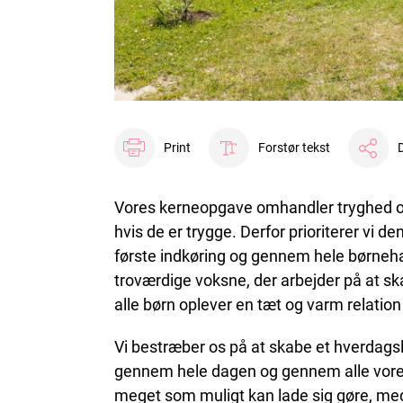
Print
Forstør tekst
D
Vores kerneopgave omhandler tryghed og n
hvis de er trygge. Derfor prioriterer vi 
første indkøring og gennem hele børneha
troværdige voksne, der arbejder på at skab
alle børn oplever en tæt og varm relation
Vi bestræber os på at skabe et hverda
gennem hele dagen og gennem alle vores
meget som muligt kan lade sig gøre, med 